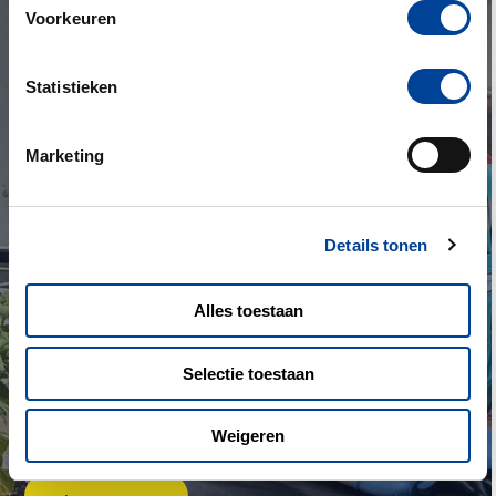
Voorkeuren
Statistieken
Marketing
Details tonen
VAN AMBULANCECHAUFFEUR TOT MEDISCH
HULPVERLENER
Alles toestaan
Tijdens de recessie in 2013 verloor Jeroen zijn baan als
grafisch vormgever. Achteraf gezien was dat een geluk
Selectie toestaan
bij een ongeluk: hij werkt nu als Medisch Hulpverlener op
post Hoofddorp. Jeroen vertelt hoe dit zo gelopen is.
Weigeren