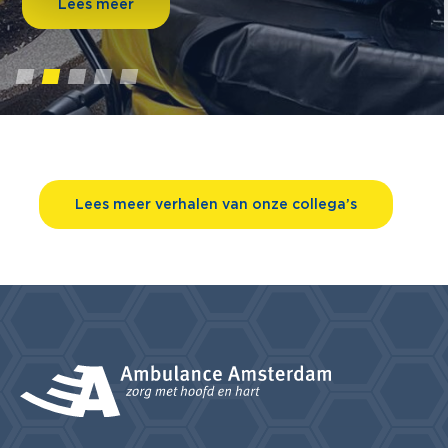
Lees meer
1
2
3
4
5
Lees meer verhalen van onze collega’s