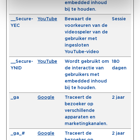
embedded inhoud
bij te houden.
__Secure-
YouTube
Bewaart de
Sessie
YEC
voorkeuren van de
videospeler van de
gebruiker met
ingesloten
YouTube-video
__Secure-
YouTube
Wordt gebruikt om
180
YNID
de interactie van
dagen
gebruikers met
embedded inhoud
bij te houden.
_ga
Google
Traceert de
2 jaar
bezoeker op
verschillende
apparaten en
marketingkanalen.
_ga_#
Google
Traceert de
2 jaar
bezoeker op