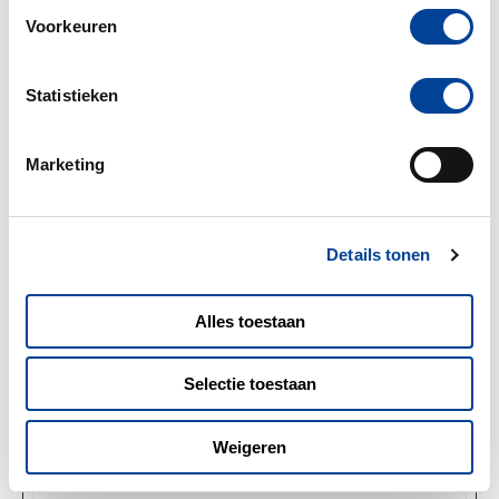
Voorkeuren
Voorkeuren (1)
Statistieken
Maximale
Naam
Aanbieder
Doel
bewaarterm
Marketing
plyr
ambulanc
Noodzakelijk voor
Perman
eamsterd
de implementatie
ent
am.nl
van video-inhoud
op de website.
Details tonen
Alles toestaan
Marketing (17)
Maximale
Selectie toestaan
Naam
Aanbieder
Doel
bewaarterm
__Secure-
YouTube
Wordt gebruikt om
180
Weigeren
ROLLOUT
de interactie van
dagen
_TOKEN
gebruikers met