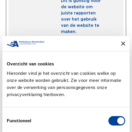
Dit is gunstig voor
de website om
juiste rapporten
over het gebruik
van de website te
maken.
rc::c
Google
Deze cookie wordt
Sessie
gebruikt om
onderscheid te
maken tussen
Overzicht van cookies
mensen en bots.
Hieronder vind je het overzicht van cookies welke op
what-
ambulanc
Bepaalt het
Sessie
onze website worden gebruikt. Zie voor meer informatie
intent
eamsterd
apparaat dat
am.nl
wordt gebruikt om
over de verwerking van persoonsgegevens onze
toegang te krijgen
privacyverklaring hierboven.
tot de website.
Hierdoor kan de
website
Toestemmingsselectie
overeenkomstig
Functioneel
worden
weergegeven.