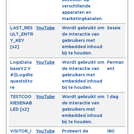
verschillende
apparaten en
marketingkanalen.
LAST_RES
YouTube
Wordt gebruikt om
Sessie
ULT_ENTR
de interactie van
Y_KEY
gebruikers met
[x2]
embedded inhoud
bij te houden.
LogsData
YouTube
Wordt gebruikt om
Perman
baseV2:V
de interactie van
ent
#||LogsRe
gebruikers met
questsSto
embedded inhoud
re
bij te houden.
TESTCOO
YouTube
Wordt gebruikt om
1 dag
KIESENAB
de interactie van
LED [x2]
gebruikers met
embedded inhoud
bij te houden.
VISITOR_I
YouTube
Probeert de
180