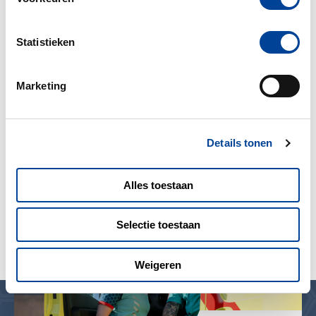
02-09-2025
Statistieken
VISITATIERAPPORT: LERENDE
ORGANISATIE IN EEN STAD VOL
Marketing
VERANDERING
Lees verder >
Details tonen
Alles toestaan
Selectie toestaan
Weigeren