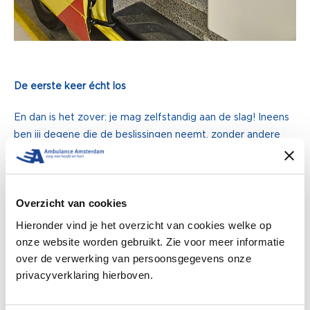
De eerste keer écht los
En dan is het zover: je mag zelfstandig aan de slag! Ineens
ben jij degene die de beslissingen neemt, zonder andere
medici in de buurt – alleen je chauffeur als teamgenoot. Dat
geeft een enorme verantwoordelijkheid, maar dat maakt
het werk juist uitdagend en afwisselend.
Overzicht van cookies
Je hebt geen vaste chauffeur als collega, maar je werkt
Hieronder vind je het overzicht van cookies welke op
steeds met een andere chauffeur samen.
onze website worden gebruikt. Zie voor meer informatie
over de verwerking van persoonsgegevens onze
Iedereen heeft zijn eigen werkwijze en het is daardoor
privacyverklaring hierboven.
soms even zoeken als je voor de eerste keer samenwerkt.
Maar voor je het weet, loopt alles soepel en functioneer je