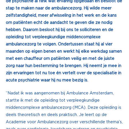
de psychiatrie al flink wat ervaring opgedaan en besloot de
stap te maken naar de ambulancezorg. Hij wilde meer
zelfstandigheid, meer afwisseling in het werk en de kans
om patiënten echt de aandacht te geven die ze nodig
hebben. Daarom besloot hij bij ons te solliciteren en de
opleiding tot verpleegkundige middencomplexe
ambulancezorg te volgen. Ondertussen staat hij al vier
maanden op eigen benen en werkt hij elke werkdag samen
met een chauffeur om patiënten veilig en met de juiste
zorg naar hun bestemming te brengen. Hij neemt je mee in
zijn ervaringen tot nu toe én vertelt over de specialisatie in
acute psychiatrie waar hij nu mee bezig is.
“Nadat ik was aangenomen bij Ambulance Amsterdam,
startte ik met de opleiding tot verpleegkundige
middencomplexe ambulancezorg (MCA). Deze opleiding is
deels theoretisch en deels praktisch. Je leert op de
Academie voor Ambulancezorg over verschillende thema’s,
zoals over cardiologie, kwetsbare ouderen en psychiatrie.