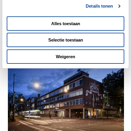
Ik kijk naar mijn collega: “Wat de PIEP was dit?”
Details tonen
“Tja,”
lacht ze,
“zo kan het zijn.”
Pfff. Ik boek nog maar wat extra
Alles toestaan
inwerkdagen. Spoeduitgifte; een vak apart!
Werk ze El!
Selectie toestaan
Weigeren