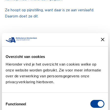
Ze hoopt op pijnstilling, want daar is ze aan verslaafd.
Daarom doet ze dit.
THIJS GRAS VERTELT OVER ZIJN
ERVARINGEN BIJ AMBULANCE
AMSTERDAM
Thijs werkt al ruim 27 jaar als ambulanceverpleegkundige.
Overzicht van cookies
En sinds de start van Ambulance Amsterdam in 2012 doet
Hieronder vind je het overzicht van cookies welke op
hij dat bij ons. Thijs vertelt in zijn blogs elke week over
onze website worden gebruikt. Zie voor meer informatie
wat hij de afgelopen 10 jaar allemaal meegemaakt heeft
over de verwerking van persoonsgegevens onze
op de ambulance.
privacyverklaring hierboven.
Toestemmingsselectie
Functioneel