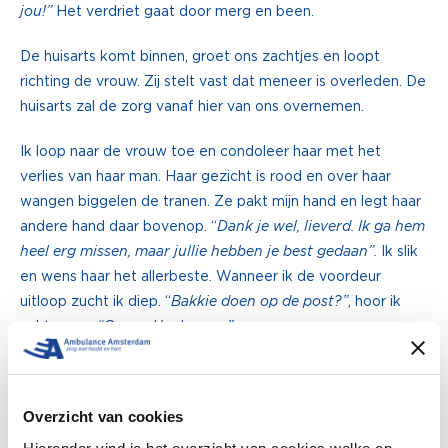
jou!”
Het verdriet gaat door merg en been.
De huisarts komt binnen, groet ons zachtjes en loopt
richting de vrouw. Zij stelt vast dat meneer is overleden. De
huisarts zal de zorg vanaf hier van ons overnemen.
Ik loop naar de vrouw toe en condoleer haar met het
verlies van haar man. Haar gezicht is rood en over haar
wangen biggelen de tranen. Ze pakt mijn hand en legt haar
andere hand daar bovenop. “
Dank je wel, lieverd. Ik ga hem
heel erg missen, maar jullie hebben je best gedaan”.
Ik slik
en wens haar het allerbeste. Wanneer ik de voordeur
uitloop zucht ik diep. “
Bakkie doen op de post?”
, hoor ik
achter me.
“Graag. Heel graag”.
Daniëlle werkt al ruim 12 jaar als ambulancechauffeur in
Overzicht van cookies
Purmerend. Geen dag is hetzelfde: het ene moment