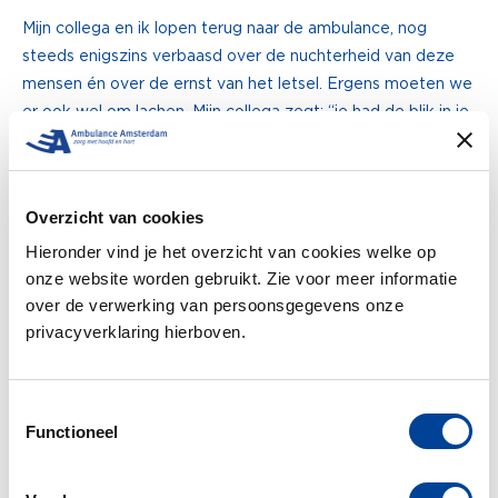
Mijn collega en ik lopen terug naar de ambulance, nog
steeds enigszins verbaasd over de nuchterheid van deze
mensen én over de ernst van het letsel. Ergens moeten we
er ook wel om lachen. Mijn collega zegt: “je had de blik in je
ogen moeten zien toen die theedoek eraf ging.”
De meldkamer vraagt achteraf wat we
precies hebben aangetroffen
Overzicht van cookies
Hieronder vind je het overzicht van cookies welke op
Ik doe verslag. Zij zijn ook verrast, de melding was toch
onze website worden gebruikt. Zie voor meer informatie
echt iets milder dan de werkelijkheid.
over de verwerking van persoonsgegevens onze
privacyverklaring hierboven.
Met een glimlach op ons gezicht en met de wetenschap
dat je bij dit werk écht nooit kunt voorspellen wat je
aantreft, rijden we terug naar onze post.
Toestemmingsselectie
Functioneel