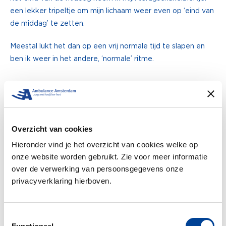
een lekker tripeltje om mijn lichaam weer even op ‘eind van
de middag’ te zetten.
Meestal lukt het dan op een vrij normale tijd te slapen en
ben ik weer in het andere, ‘normale’ ritme.
THIJS GRAS VERTELT OVER ZIJN
ERVARINGEN BIJ AMBULANCE
AMSTERDAM
Overzicht van cookies
Thijs werkt al ruim 27 jaar als ambulanceverpleegkundige.
Hieronder vind je het overzicht van cookies welke op
En sinds de start van Ambulance Amsterdam in 2012 doet
onze website worden gebruikt. Zie voor meer informatie
hij dat bij ons. Thijs vertelt in zijn blogs elke week over
over de verwerking van persoonsgegevens onze
wat hij de afgelopen 10 jaar allemaal meegemaakt heeft
privacyverklaring hierboven.
op de ambulance.
Toestemmingsselectie