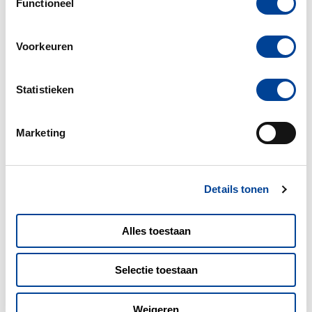
Functioneel
Voorkeuren
Statistieken
Marketing
Details tonen
Alles toestaan
MEER BLOGS
Selectie toestaan
28-07-2026
Weigeren