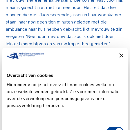
mevrouw met een ernstige stem. ‘Die komen vast voor mij,
maar ik ga echt niet met ze mee hoor’. Het feit dat drie
mannen die met fluorescerende jassen in haar woonkamer
staan, haar nog geen tien minuten geleden met die
ambulance naar huis hebben gebracht, lijkt mevrouw te zijn
vergeten. ‘Nee hoor mevrouw dat zou ik ook niet doen,
lekker binnen blijven en van uw kopje thee genieten.’
Als we niets meer voor mevrouw kunnen doen wensen we
haar sterkte en vertrekken. ‘We sturen die ambulance gelijk
even weg hoor, dan heeft u daar geen last meer van.’ ‘Fijn
Overzicht van cookies
jongens, bedankt hè, en werkse nog!’ Met een grote
Hieronder vind je het overzicht van cookies welke op
glimlach op ons gezicht rijden we de straat uit.
onze website worden gebruikt. Zie voor meer informatie
over de verwerking van persoonsgegevens onze
— Matthew, ambulanceverpleegkundige in opleiding op
privacyverklaring hierboven.
post Zaandam
Toestemmingsselectie