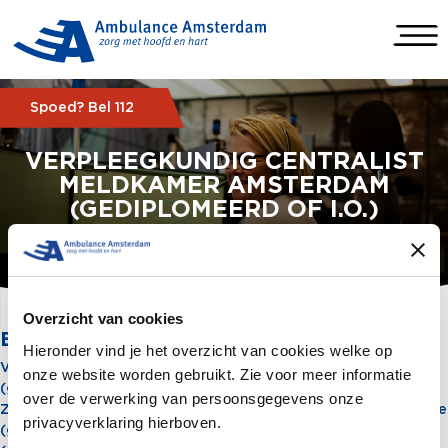
Spoed? Bel 112
VERPLEEGKUNDIG CENTRALIST
MELDKAMER AMSTERDAM
(GEDIPLOMEERD OF I.O.)
Overzicht van cookies
BEPAALDE TIJD
Hieronder vind je het overzicht van cookies welke op
Verpleegkundig Centralist Meldkamer Amsterdam
onze website worden gebruikt. Zie voor meer informatie
(gediplomeerd of i.o.) Ambulanceverpleegkundige post
over de verwerking van persoonsgegevens onze
Zaandam (gediplomeerd of i.o.) Ambulanceverpleegkundige
privacyverklaring hierboven.
(gediplomeerd of i.o.) Ambulanceverpleegkundige