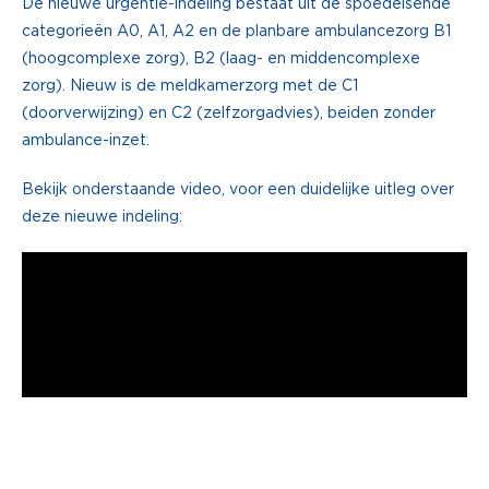
De nieuwe urgentie-indeling bestaat uit de spoedeisende
categorieën A0, A1, A2 en de planbare ambulancezorg B1
(hoogcomplexe zorg), B2 (laag- en middencomplexe
zorg). Nieuw is de meldkamerzorg met de C1
(doorverwijzing) en C2 (zelfzorgadvies), beiden zonder
ambulance-inzet.
Bekijk onderstaande video, voor een duidelijke uitleg over
deze nieuwe indeling: