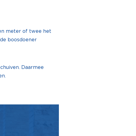
 een meter of twee het
k de boosdoener
schuiven. Daarmee
en.