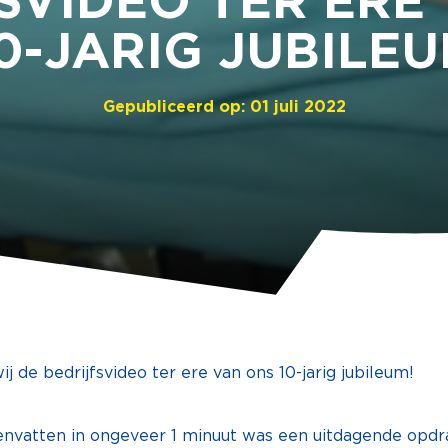
SVIDEO TER ERE
0-JARIG JUBILE
Gepubliceerd op: 01 juli 2022
j de bedrijfsvideo ter ere van ons 10-jarig jubileum!
nvatten in ongeveer 1 minuut was een uitdagende opdr