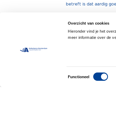
betreft is dat aardig go
Kijk en ervaar zelf wat
Overzicht van cookies
collega’s.
Hieronder vind je het over
meer informatie over de v
Toestemmingsselectie
Functioneel