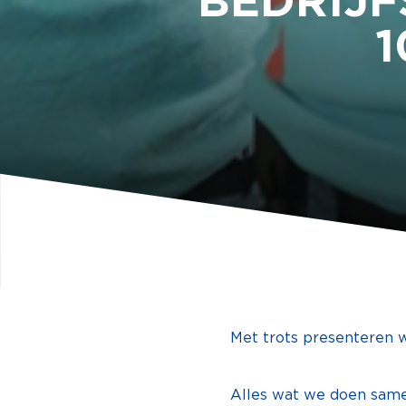
BEDRIJF
1
Met trots presenteren wi
Alles wat we doen same